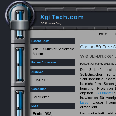
XgiTech.com
3D Drucken Blog
Home
Recent Posts
Casino 50 Free S
Wie 3D-Drucker Schicksale
ändern
Wie 3D-Drucker 
Recent Comments
Posted: June 2nd, 2013, by
Die Zukunft, bei
Archives
Selbstmachen runt
Schulbeginn auf dem 
June 2013
ist nicht fern. Schon
humanen Preis von 1
Categories
eigenen
3D Drucker
f
3d drucken
inzwischen für wen
lassen
Dieser Traum 
Meta
ermöglicht.
Der Fortschritt geht 
Entries
RSS