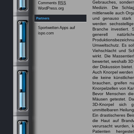
Gebrauches, sonder
Comments
RSS
Medizin. Die Schla
WordPress.org
mittlerweile auch O
und genauso stark s
Partners
werden sechsstellig
Sportwetten Apps auf
Branche investiert. 
ispo.com
generell natürl
Produktionsbezeich
Umweltschutz. Es sol
Viehschlacht und Sch
wirkt. Die Massentie
bewertet, weshalb 3D
der Diskussion bietet.
Auch Knorpel werden m
die keine künstliche
brauchen, greifen n
Knorpelzellen von Kan
Bevor Menschen die
Mäusen getestet. Da
3D-Knorpel sich 
unmittelbaren Heilung
Ein drastischeres Beis
die Haut auf Brand
verursacht wurden, 
Patienten hergeste