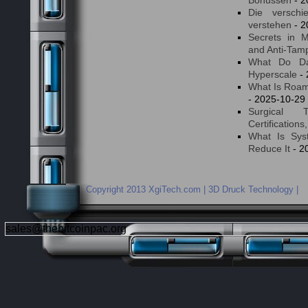
Bonussen
- 2
Die verschi
verstehen
- 2
Secrets in M
and Anti-Tam
What Do Da
Hyperscale
- 
What Is Roami
- 2025-10-29
Surgical 
Certifications
What Is Sys
Reduce It
- 2
Copyright 2013 XgiTech.com | 3D Druck Technology |
sales@thebitcoinpac.org