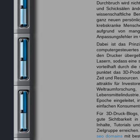
Durchbruch wird nich
und Schicksälen ände
wissenschaftliche B
ganz neuen persönlic
krebskranke Mensche
aufgrund von mang
Anpassungsfehler im 
Dabei ist das Prinz
computergesteuerte
den Drucker übergeb
Lasern, sodass eine s
vorteilhaft durch die
punktet das 3D-Prod
Zeit und Ressourcen.
attraktiv für Investo
Weltraumforschung,
Lebensmittelindust
Epoche eingeleitet, 
einfachen Konsument
Für 3D-Druck-Blogs, 
gute Sichtbarkeit i
Inhalte, Tutorials u
Zielgruppe erreichen.
seo domains
mit best