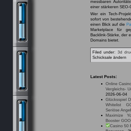
messbaren Autorität
einer stärkeren SEO-
Wer ein Tech-Projekt
sofort von bestehend
einen Blick auf die
Pa
Marketplace für ge
Backlink-Stärke, der
Domains bietet.
Filed under:
3d dru
Schicksale ändern
Latest Posts:
Online Casino
Vergleichs- 
2026-06-04
Glücksspiel 
Whitelist G
Seriöse Ange
Maximize Yo
Booster GO
Casino 50 